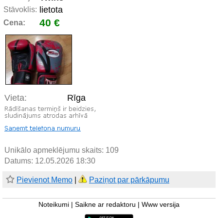
lietota
Stāvoklis:
40 €
Cena:
Vieta:
Rīga
Unikālo apmeklējumu skaits:
109
Datums: 12.05.2026 18:30
Pievienot Memo
|
Paziņot par pārkāpumu
Noteikumi
|
Saikne ar redaktoru
|
Www versija