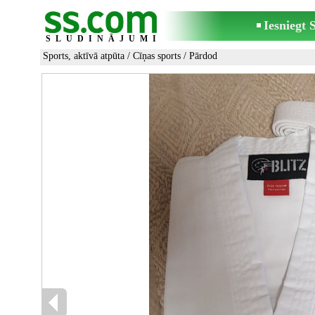
Iesniegt
SLUDINĀJUMI
Sports, aktīvā atpūta
/
Cīņas sports
/ Pārdod