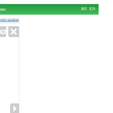
mo
RU
EN
ājumu sarakstu