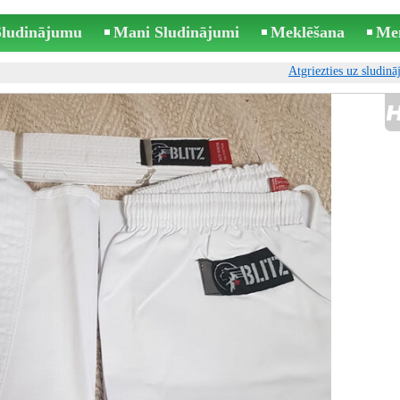
 Sludinājumu
Mani Sludinājumi
Meklēšana
Me
Atgriezties uz sludin