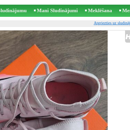
 Sludinājumu
Mani Sludinājumi
Meklēšana
Me
Atgriezties uz sludin