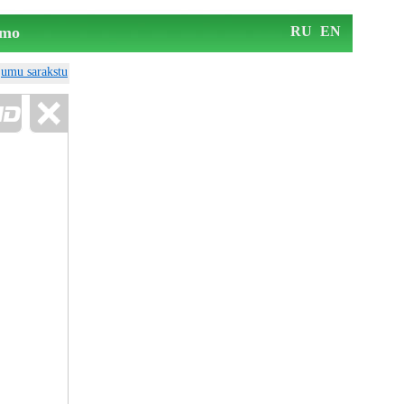
mo
RU
EN
ājumu sarakstu