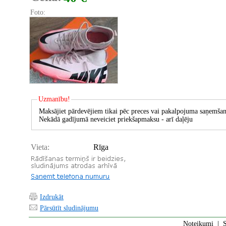
Foto:
Uzmanību!
Maksājiet pārdevējiem tikai pēc preces vai pakalpojuma saņemšan
Nekādā gadījumā neveiciet priekšapmaksu - arī daļēju
Vieta:
Rīga
Izdrukāt
Pārsūtīt sludinājumu
Noteikumi
|
S