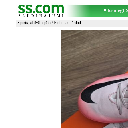
Iesniegt
SLUDINĀJUMI
Sports, aktīvā atpūta
/
Futbols
/ Pārdod