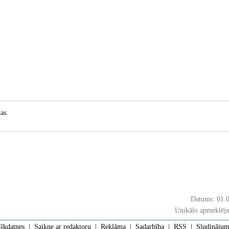
as.
Datums: 01.
Unikālo apmeklēju
īkdatnes
|
Saikne ar redaktoru
|
Reklāma
|
Sadarbība
|
RSS
| Sludinājumi