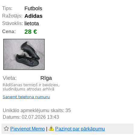
Futbols
Tips:
Adidas
Ražotājs:
lietota
Stāvoklis:
28 €
Cena:
Vieta:
Rīga
Unikālo apmeklējumu skaits:
35
Datums: 02.07.2026 13:43
Pievienot Memo
|
Paziņot par pārkāpumu