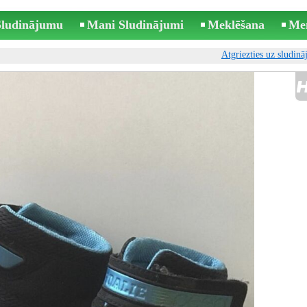
 Sludinājumu
Mani Sludinājumi
Meklēšana
Me
Atgriezties uz sludin