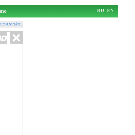
mo
RU
EN
ājumu sarakstu