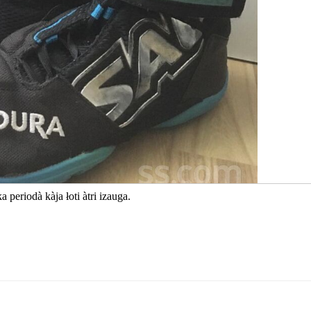
a periodà kàja łoti àtri izauga.