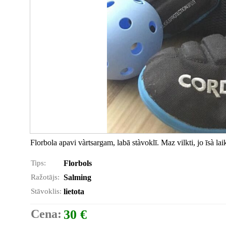
Florbola apavi vàrtsargam, labā stàvoklī. Maz vilkti, jo īsà laik
Tips:
Florbols
Ražotājs:
Salming
Stāvoklis:
lietota
Cena:
30 €