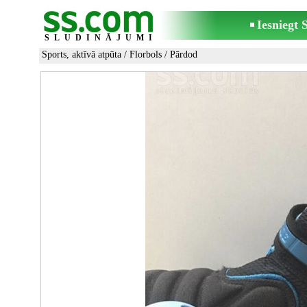
Iesniegt
SLUDINĀJUMI
Sports, aktīvā atpūta
/
Florbols
/ Pārdod