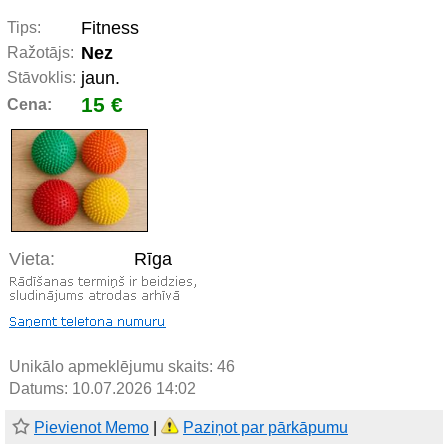
Fitness
Tips:
Nez
Ražotājs:
jaun.
Stāvoklis:
15 €
Cena:
Vieta:
Rīga
Unikālo apmeklējumu skaits:
46
Datums: 10.07.2026 14:02
Pievienot Memo
|
Paziņot par pārkāpumu