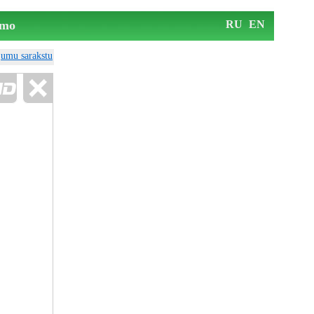
mo
RU
EN
ājumu sarakstu