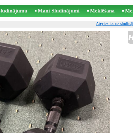
 Sludinājumu
Mani Sludinājumi
Meklēšana
Me
Atgriezties uz sludin