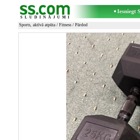
Iesniegt
SLUDINĀJUMI
Sports, aktīvā atpūta
/
Fitness
/ Pārdod