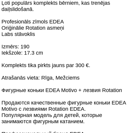
Ļoti populārs komplekts bērniem, kas trenējas
daiļslidošanā.
Profesionāls zīmols EDEA
Oriģinālie Rotation asmeņi
Labs stāvoklis
Izmērs: 190
Iekšzole: 17.3 cm
Komplekts tika pirkts jauns par 300 €.
Atrašanās vieta: Rīga, Mežciems
Фигурные коньки EDEA Motivo + лезвия Rotation
Продаются качественные фигурные коньки EDEA
Motivo с лезвиями Rotation EDEA.
Популярная модель для детей, которые
занимаются фигурным катанием.