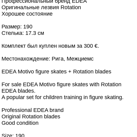
Профессиональный бренд EDEA
Оригинальные лезвия Rotation
Хорошее состояние
Размер: 190
Стелька: 17.3 см
Комплект был куплен новым за 300 €.
Местонахождение: Рига, Межциемс
EDEA Motivo figure skates + Rotation blades
For sale EDEA Motivo figure skates with Rotation
EDEA blades.
A popular set for children training in figure skating.
Professional EDEA brand
Original Rotation blades
Good condition
Size: 190