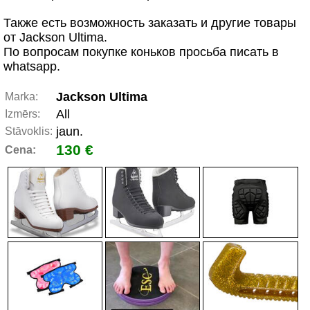
Также есть возможность заказать и другие товары
от Jackson Ultima.
По вопросам покупке коньков просьба писать в
whatsapp.
Jackson Ultima
Marka:
All
Izmērs:
jaun.
Stāvoklis:
130 €
Cena: