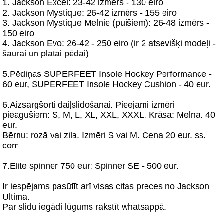
1. Jackson Excel: 23-42 izmērs - 130 eiro
2. Jackson Mystique: 26-42 izmērs - 155 eiro
3. Jackson Mystique Melnie (puišiem): 26-48 izmērs -
150 eiro
4. Jackson Evo: 26-42 - 250 eiro (ir 2 atsevišķi modeļi -
šaurai un platai pēdai)
5.Pēdiņas SUPERFEET Insole Hockey Performance -
60 eur, SUPERFEET Insole Hockey Cushion - 40 eur.
6.Aizsargšorti daiļslidošanai. Pieejami izmēri
pieagušiem: S, M, L, XL, XXL, XXXL. Krāsa: Melna. 40
eur.
Bērnu: rozā vai zila. Izmēri S vai M. Cena 20 eur. ss.
com
7.Elite spinner 750 eur; Spinner SE - 500 eur.
Ir iespējams pasūtīt arī visas citas preces no Jackson
Ultima.
Par slidu iegādi lūgums rakstīt whatsappā.