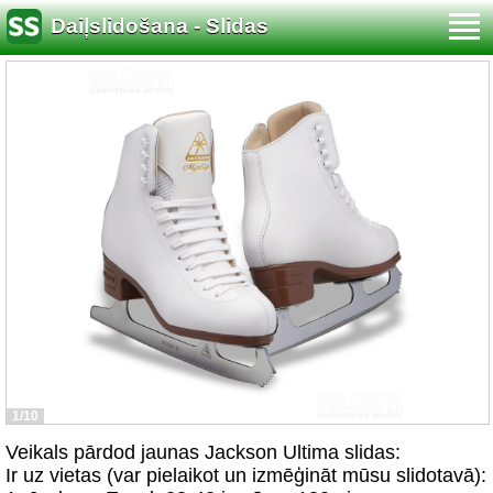
Daiļslidošana - Slidas
1/10
Veikals pārdod jaunas Jackson Ultima slidas:
Ir uz vietas (var pielaikot un izmēģināt mūsu slidotаvā):