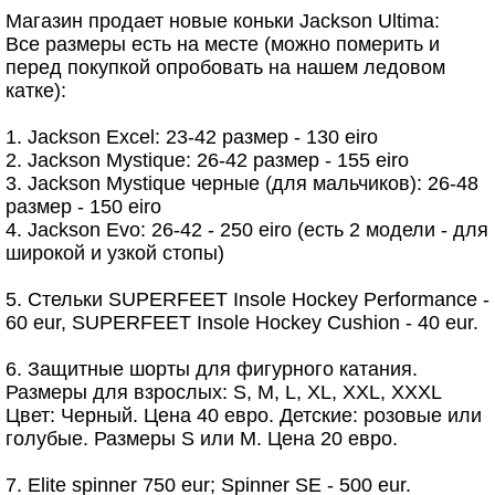
Магазин продает новые коньки Jackson Ultima:
Все размеры есть на месте (можно померить и
перед покупкой опробовать на нашем ледовом
катке):
1. Jackson Excel: 23-42 размер - 130 eiro
2. Jackson Mystique: 26-42 размер - 155 eiro
3. Jackson Mystique черные (для мальчиков): 26-48
размер - 150 eiro
4. Jackson Evo: 26-42 - 250 eiro (есть 2 модели - для
широкой и узкой стопы)
5. Стельки SUPERFEET Insole Hockey Performance -
60 eur, SUPERFEET Insole Hockey Cushion - 40 eur.
6. Защитные шорты для фигурного катания.
Размеры для взрослых: S, M, L, XL, XXL, XXXL
Цвет: Черный. Цена 40 евро. Детские: розовые или
голубые. Размеры S или M. Цена 20 евро.
7. Elite spinner 750 eur; Spinner SE - 500 eur.