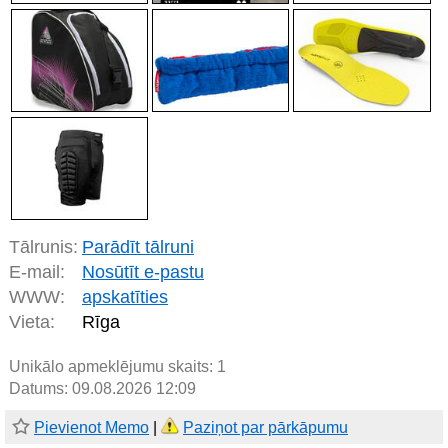
Tālrunis:
Parādīt tālruni
E-mail:
Nosūtīt e-pastu
WWW:
apskatīties
Vieta:
Rīga
Unikālo apmeklējumu skaits:
1
Datums: 09.08.2026 12:09
Pievienot Memo
|
Paziņot par pārkāpumu