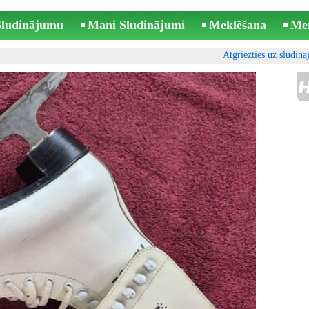
 Sludinājumu
Mani Sludinājumi
Meklēšana
Me
Atgriezties uz sludin