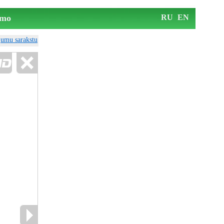
mo
RU
EN
ājumu sarakstu