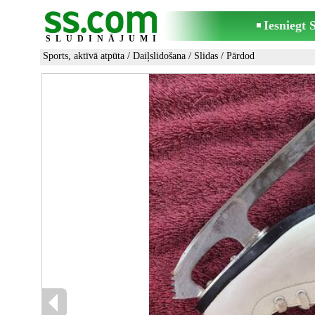
Iesniegt
SLUDINĀJUMI
Sports, aktīvā atpūta
/
Daiļslidošana
/
Slidas
/ Pārdod