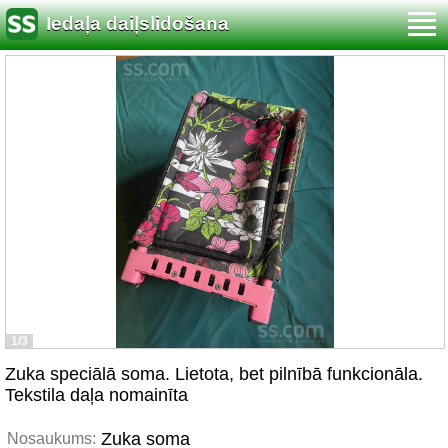
Iedaļa daiļslidošana
1/3
Zuka speciālā soma. Lietota, bet pilnībā funkcionāla.
Tekstila daļa nomainīta
Zuka soma
Nosaukums: