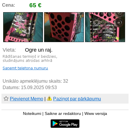
65 €
Cena:
Vieta:
Ogre un raj.
Unikālo apmeklējumu skaits:
32
Datums: 15.09.2025 09:53
Pievienot Memo
|
Paziņot par pārkāpumu
Noteikumi
|
Saikne ar redaktoru
|
Www versija