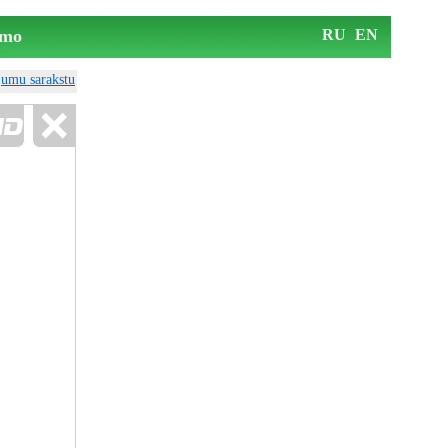
mo
RU
EN
ājumu sarakstu