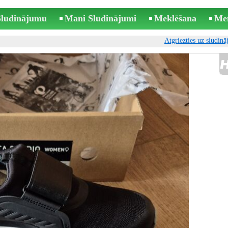
 Sludinājumu
Mani Sludinājumi
Meklēšana
Me
Atgriezties uz sludin