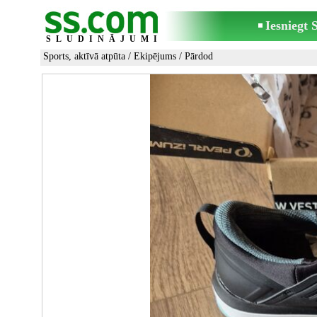
Iesniegt
SLUDINĀJUMI
Sports, aktīvā atpūta
/
Ekipējums
/ Pārdod