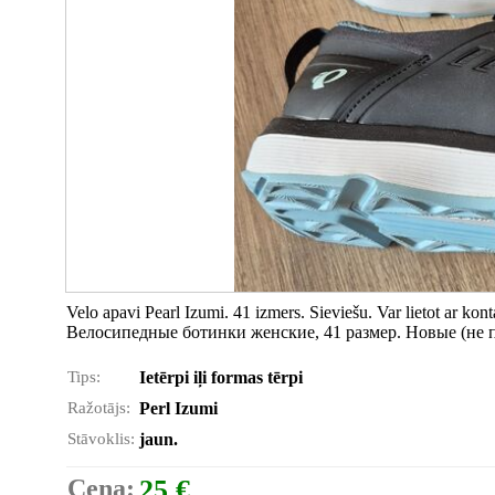
Velo apavi Pearl Izumi. 41 izmers. Sieviešu. Var lietot ar kon
Велосипедные ботинки женские, 41 размер. Новые (не 
Tips:
Ietērpi iļi formas tērpi
Ražotājs:
Perl Izumi
Stāvoklis:
jaun.
Cena:
25 €