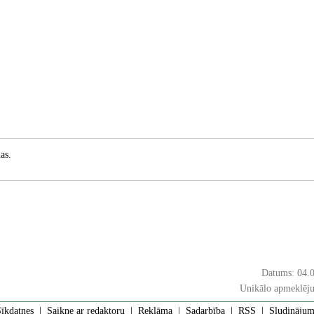
as.
Datums: 04.
Unikālo apmeklēju
īkdatnes
|
Saikne ar redaktoru
|
Reklāma
|
Sadarbība
|
RSS
| Sludinājumi