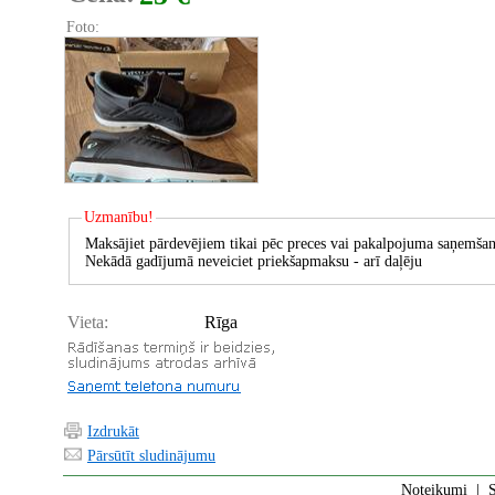
Foto:
Uzmanību!
Maksājiet pārdevējiem tikai pēc preces vai pakalpojuma saņemšan
Nekādā gadījumā neveiciet priekšapmaksu - arī daļēju
Vieta:
Rīga
Izdrukāt
Pārsūtīt sludinājumu
Noteikumi
|
S