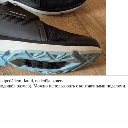
taktpedāļiem. Jauni, nederēja izmers.
подошёл размер). Можно использовать с контактными педалями.