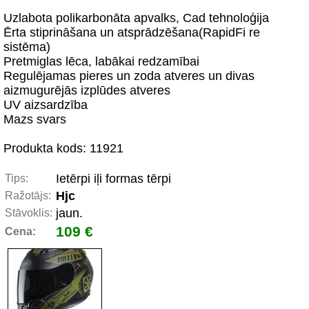
Uzlabota polikarbonāta apvalks, Cad tehnoloģija
Ērta stiprināšana un atsprādzēšana(RapidFi re
sistēma)
Pretmiglas lēca, labākai redzamībai
Regulējamas pieres un zoda atveres un divas
aizmugurējās izplūdes atveres
UV aizsardzība
Mazs svars
Produkta kods: 11921
Ietērpi iļi formas tērpi
Tips:
Hjc
Ražotājs:
jaun.
Stāvoklis:
109 €
Cena: