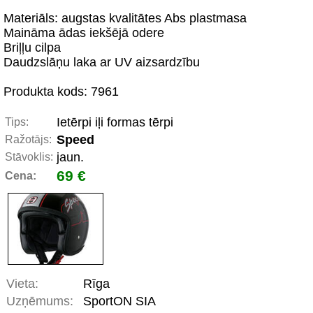
Materiāls: augstas kvalitātes Abs plastmasa
Maināma ādas iekšējā odere
Briļļu cilpa
Daudzslāņu laka ar UV aizsardzību
Produkta kods: 7961
Ietērpi iļi formas tērpi
Tips:
Speed
Ražotājs:
jaun.
Stāvoklis:
69 €
Cena:
Vieta:
Rīga
Uzņēmums:
SportON SIA