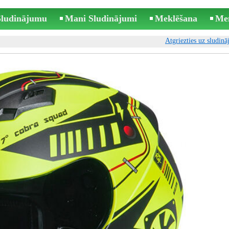
 Sludinājumu
Mani Sludinājumi
Meklēšana
Me
Atgriezties uz sludin