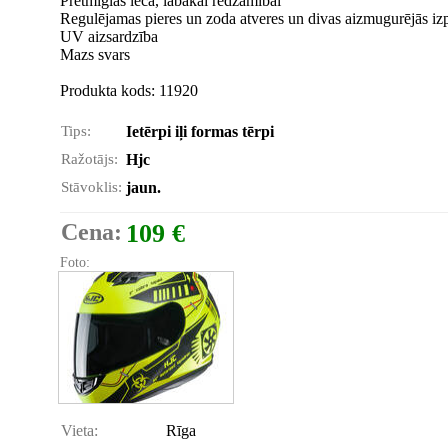
Pretmiglas lēca, labākai redzamībai
Regulējamas pieres un zoda atveres un divas aizmugurējās izp
UV aizsardzība
Mazs svars
Produkta kods: 11920
Tips:
Ietērpi iļi formas tērpi
Ražotājs:
Hjc
Stāvoklis:
jaun.
Cena:
109 €
Foto:
Vieta:
Rīga