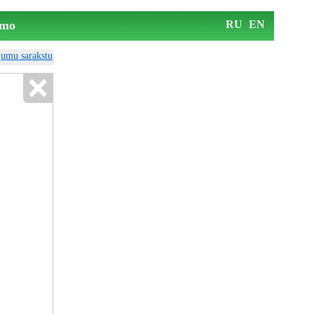
mo
RU
EN
ājumu sarakstu