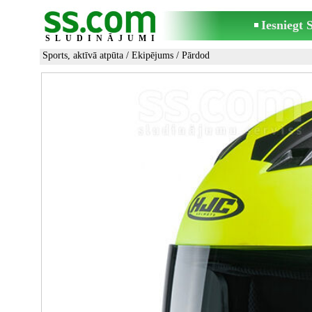
Iesniegt
SLUDINĀJUMI
Sports, aktīvā atpūta
/
Ekipējums
/ Pārdod