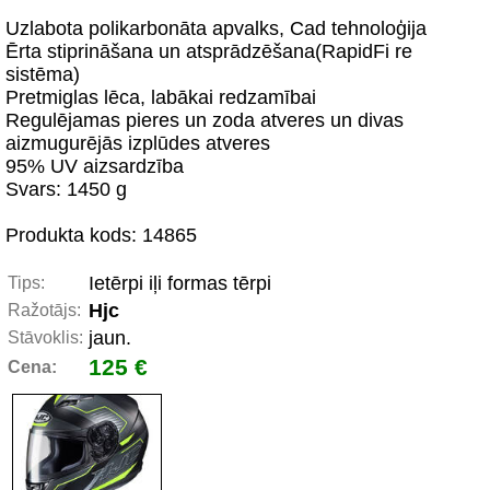
Uzlabota polikarbonāta apvalks, Cad tehnoloģija
Ērta stiprināšana un atsprādzēšana(RapidFi re
sistēma)
Pretmiglas lēca, labākai redzamībai
Regulējamas pieres un zoda atveres un divas
aizmugurējās izplūdes atveres
95% UV aizsardzība
Svars: 1450 g
Produkta kods: 14865
Ietērpi iļi formas tērpi
Tips:
Hjc
Ražotājs:
jaun.
Stāvoklis:
125 €
Cena: