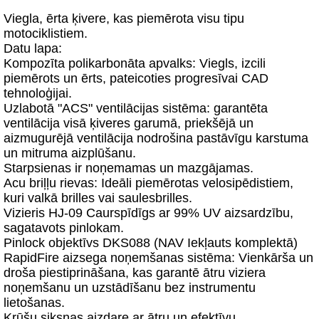
Viegla, ērta ķivere, kas piemērota visu tipu
motociklistiem.
Datu lapa:
Kompozīta polikarbonāta apvalks: Viegls, izcili
piemērots un ērts, pateicoties progresīvai CAD
tehnoloģijai.
Uzlabotā "ACS" ventilācijas sistēma: garantēta
ventilācija visā ķiveres garumā, priekšējā un
aizmugurējā ventilācija nodrošina pastāvīgu karstuma
un mitruma aizplūšanu.
Starpsienas ir noņemamas un mazgājamas.
Acu briļļu rievas: Ideāli piemērotas velosipēdistiem,
kuri valkā brilles vai saulesbrilles.
Vizieris HJ-09 Caurspīdīgs ar 99% UV aizsardzību,
sagatavots pinlokam.
Pinlock objektīvs DKS088 (NAV Iekļauts komplektā)
RapidFire aizsega noņemšanas sistēma: Vienkārša un
droša piestiprināšana, kas garantē ātru viziera
noņemšanu un uzstādīšanu bez instrumentu
lietošanas.
Krūšu siksnas aizdare ar ātru un efektīvu