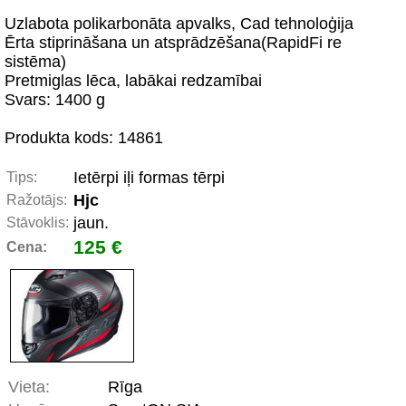
Uzlabota polikarbonāta apvalks, Cad tehnoloģija
Ērta stiprināšana un atsprādzēšana(RapidFi re
sistēma)
Pretmiglas lēca, labākai redzamībai
Svars: 1400 g
Produkta kods: 14861
Ietērpi iļi formas tērpi
Tips:
Hjc
Ražotājs:
jaun.
Stāvoklis:
125 €
Cena:
Vieta:
Rīga