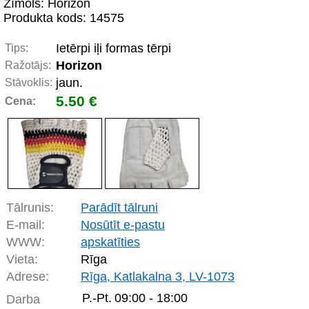
Zīmols: Horizon
Produkta kods: 14575
Ietērpi iļi formas tērpi
Tips:
Horizon
Ražotājs:
jaun.
Stāvoklis:
5.50 €
Cena:
Tālrunis:
Parādīt tālruni
E-mail:
Nosūtīt e-pastu
WWW:
apskatīties
Vieta:
Rīga
Adrese:
Rīga, Katlakalna 3, LV-1073
P.-Pt.
09:00 - 18:00
Darba