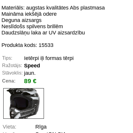
Materiāls: augstas kvalitātes Abs plastmasa
Maināma iekšējā odere
Deguna aizsargs
Neslīdošs spilvens brillēm
Daudzslāņu laka ar UV aizsardzību
Produkta kods: 15533
Ietērpi iļi formas tērpi
Tips:
Speed
Ražotājs:
jaun.
Stāvoklis:
89 €
Cena:
Vieta:
Rīga