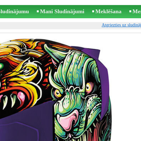
 Sludinājumu
Mani Sludinājumi
Meklēšana
Me
Atgriezties uz sludin