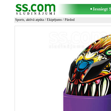
Iesniegt
SLUDINĀJUMI
Sports, aktīvā atpūta
/
Ekipējums
/ Pārdod