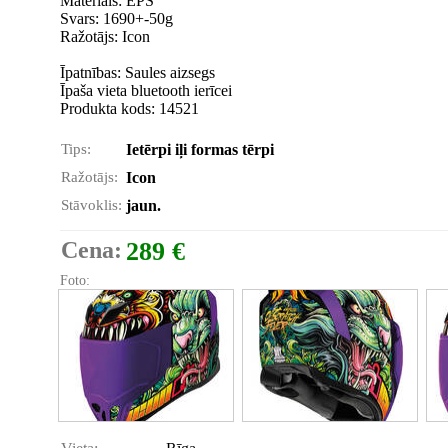
Materiāls: EPS
Svars: 1690+-50g
Ražotājs: Icon
Īpatnības: Saules aizsegs
Īpaša vieta bluetooth ierīcei
Produkta kods: 14521
Tips:
Ietērpi iļi formas tērpi
Ražotājs:
Icon
Stāvoklis:
jaun.
Cena:
289 €
Foto: