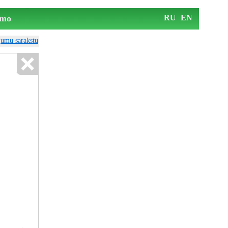
mo
RU
EN
ājumu sarakstu