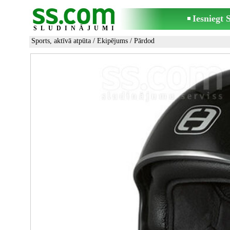
Iesniegt
SLUDINĀJUMI
Sports, aktīvā atpūta
/
Ekipējums
/ Pārdod