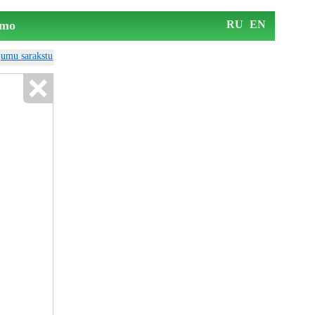
mo
RU
EN
ājumu sarakstu