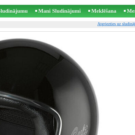
 Sludinājumu
Mani Sludinājumi
Meklēšana
Me
Atgriezties uz sludin