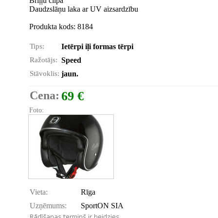
Briļļu cilpa
Daudzslāņu laka ar UV aizsardzību
Produkta kods: 8184
Tips:
Ietērpi iļi formas tērpi
Ražotājs:
Speed
Stāvoklis:
jaun.
Cena:
69 €
Foto:
Vieta:
Rīga
Uzņēmums:
SportON SIA