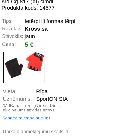
Kid Cg-817 (Xl) cimdi
Produkta kods: 14577
Ietērpi iļi formas tērpi
Tips:
Kross sa
Ražotājs:
jaun.
Stāvoklis:
5 €
Cena:
Vieta:
Rīga
Uzņēmums:
SportON SIA
Unikālo apmeklējumu skaits:
1