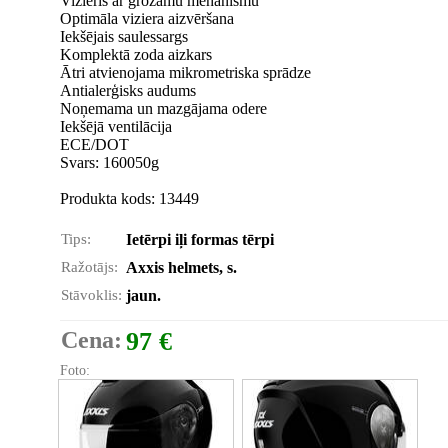
Vizieris ar grozāmu mehānismu
Optimāla viziera aizvēršana
Iekšējais saulessargs
Komplektā zoda aizkars
Ātri atvienojama mikrometriska sprādze
Antialerģisks audums
Noņemama un mazgājama odere
Iekšējā ventilācija
ECE/DOT
Svars: 160050g
Produkta kods: 13449
Tips:
Ietērpi iļi formas tērpi
Ražotājs:
Axxis helmets, s.
Stāvoklis:
jaun.
Cena:
97 €
Foto: