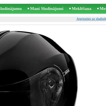
 Sludinājumu
Mani Sludinājumi
Meklēšana
Me
Atgriezties uz sludin