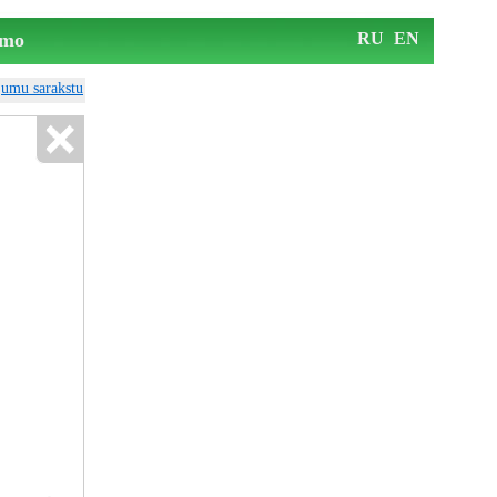
mo
RU
EN
ājumu sarakstu