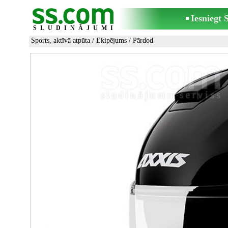
Iesniegt
SLUDINĀJUMI
Sports, aktīvā atpūta
/
Ekipējums
/ Pārdod