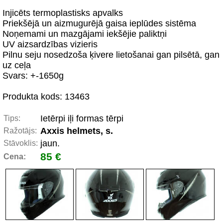
Injicēts termoplastisks apvalks
Priekšējā un aizmugurējā gaisa ieplūdes sistēma
Noņemami un mazgājami iekšējie paliktņi
UV aizsardzības vizieris
Pilnu seju nosedzoša ķivere lietošanai gan pilsētā, gan
uz ceļa
Svars: +-1650g
Produkta kods: 13463
Ietērpi iļi formas tērpi
Tips:
Axxis helmets, s.
Ražotājs:
jaun.
Stāvoklis:
85 €
Cena: