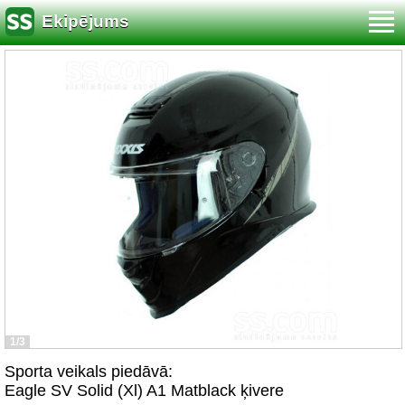
Ekipējums
1/3
Sporta veikals piedāvā:
Eagle SV Solid (Xl) A1 Matblack ķivere