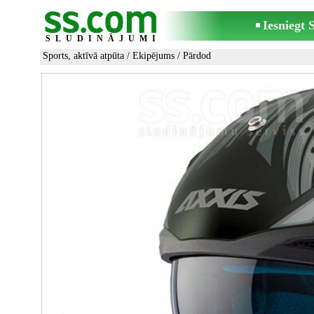
Iesniegt
SLUDINĀJUMI
Sports, aktīvā atpūta
/
Ekipējums
/ Pārdod