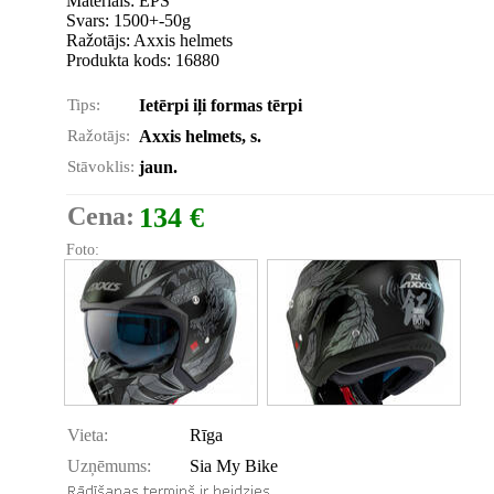
Materiāls: EPS
Svars: 1500+-50g
Ražotājs: Axxis helmets
Produkta kods: 16880
Tips:
Ietērpi iļi formas tērpi
Ražotājs:
Axxis helmets, s.
Stāvoklis:
jaun.
Cena:
134 €
Foto:
Vieta:
Rīga
Uzņēmums:
Sia My Bike