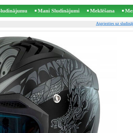
 Sludinājumu
Mani Sludinājumi
Meklēšana
Me
Atgriezties uz sludin