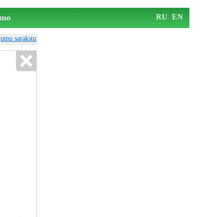
mo
RU
EN
ājumu sarakstu