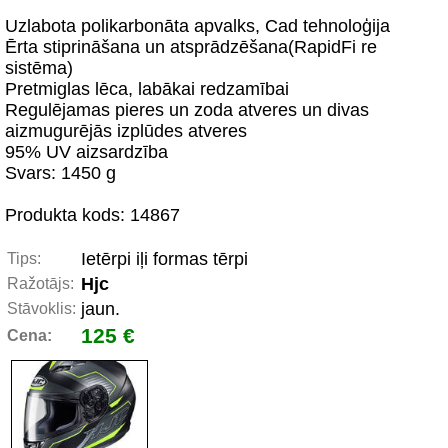
Uzlabota polikarbonāta apvalks, Cad tehnoloģija
Ērta stiprināšana un atsprādzēšana(RapidFi re
sistēma)
Pretmiglas lēca, labākai redzamībai
Regulējamas pieres un zoda atveres un divas
aizmugurējās izplūdes atveres
95% UV aizsardzība
Svars: 1450 g
Produkta kods: 14867
Ietērpi iļi formas tērpi
Tips:
Hjc
Ražotājs:
jaun.
Stāvoklis:
125 €
Cena: