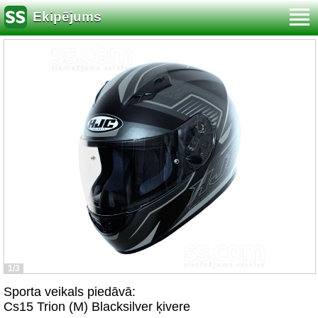
Ekipējums
1/3
Sporta veikals piedāvā:
Cs15 Trion (M) Blacksilver ķivere