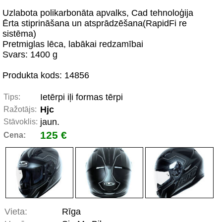
Uzlabota polikarbonāta apvalks, Cad tehnoloģija
Ērta stiprināšana un atsprādzēšana(RapidFi re
sistēma)
Pretmiglas lēca, labākai redzamībai
Svars: 1400 g
Produkta kods: 14856
Ietērpi iļi formas tērpi
Tips:
Hjc
Ražotājs:
jaun.
Stāvoklis:
125 €
Cena:
Vieta:
Rīga