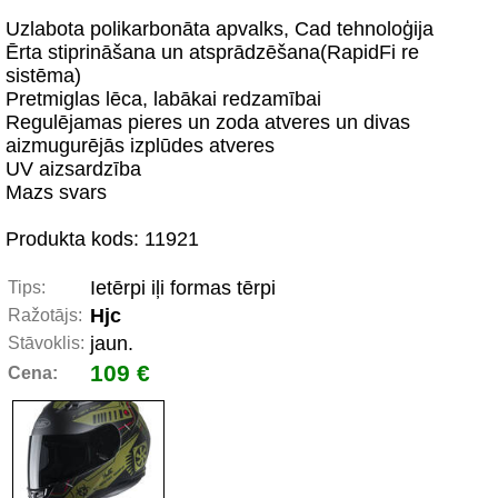
Uzlabota polikarbonāta apvalks, Cad tehnoloģija
Ērta stiprināšana un atsprādzēšana(RapidFi re
sistēma)
Pretmiglas lēca, labākai redzamībai
Regulējamas pieres un zoda atveres un divas
aizmugurējās izplūdes atveres
UV aizsardzība
Mazs svars
Produkta kods: 11921
Ietērpi iļi formas tērpi
Tips:
Hjc
Ražotājs:
jaun.
Stāvoklis:
109 €
Cena: