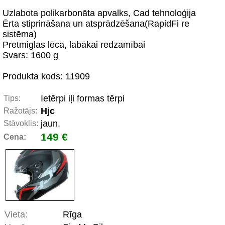
Uzlabota polikarbonāta apvalks, Cad tehnoloģija
Ērta stiprināšana un atsprādzēšana(RapidFi re
sistēma)
Pretmiglas lēca, labākai redzamībai
Svars: 1600 g
Produkta kods: 11909
Ietērpi iļi formas tērpi
Tips:
Hjc
Ražotājs:
jaun.
Stāvoklis:
149 €
Cena:
Vieta:
Rīga