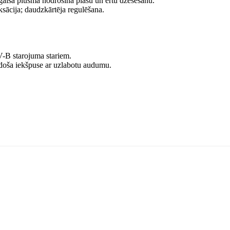
gaisa plūsma nodrošina plašu un ērtu dzesēšanu.
iksācija; daudzkārtēja regulēšana.
-B starojuma stariem.
ša iekšpuse ar uzlabotu audumu.