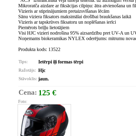
"ACS" Izsmalcināta vēja tuneļa sistēma: uz aizmuguri vērsta 
Mikroratča aizdare ar fiksācijas cilpiņu: ātra atvienošana un f
Vizieris ar stiprinājumiem pretaizsvīšanas lēcām
Sānu viziera fiksators maksimālai drošībai braukšanas laikā
Vizieris ar tapskrūves fiksatoru un noplēšanas ierīci
Piemērots briļļu lietotājiem
Visi HJC vizieri nodrošina 95% aizsardzību pret UV-A un UV
Noņemams biokeramikas NYLEX oderējums: mitrumu novado
Produkta kods: 13522
Tips:
Ietērpi iļi formas tērpi
Ražotājs:
Hjc
Stāvoklis:
jaun.
Cena:
125 €
Foto: