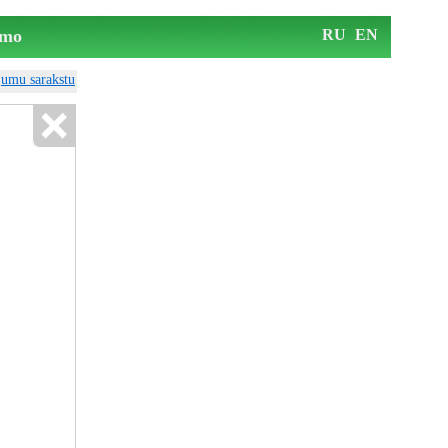
mo
RU
EN
ājumu sarakstu