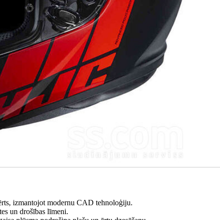
n ērts, izmantojot modernu CAD tehnoloģiju.
es un drošības līmeni.