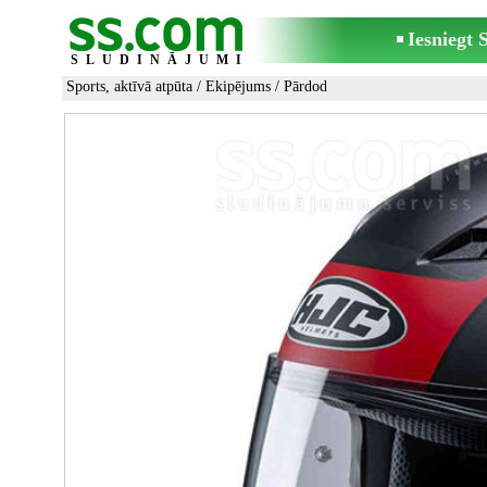
Iesniegt
SLUDINĀJUMI
Sports, aktīvā atpūta
/
Ekipējums
/ Pārdod