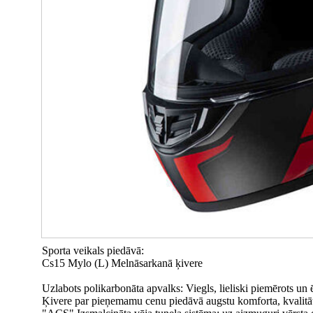
Sporta veikals piedāvā:
Cs15 Mylo (L) Melnāsarkanā ķivere
Uzlabots polikarbonāta apvalks: Viegls, lieliski piemērots u
Ķivere par pieņemamu cenu piedāvā augstu komforta, kvalitāt