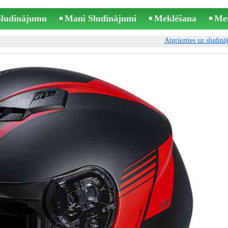
 Sludinājumu
Mani Sludinājumi
Meklēšana
Me
Atgriezties uz sludin