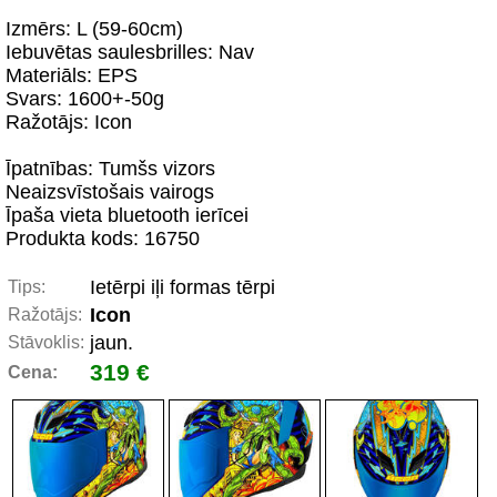
Izmērs: L (59-60cm)
Iebuvētas saulesbrilles: Nav
Materiāls: EPS
Svars: 1600+-50g
Ražotājs: Icon
Īpatnības: Tumšs vizors
Neaizsvīstošais vairogs
Īpaša vieta bluetooth ierīcei
Produkta kods: 16750
Ietērpi iļi formas tērpi
Tips:
Icon
Ražotājs:
jaun.
Stāvoklis:
319 €
Cena: