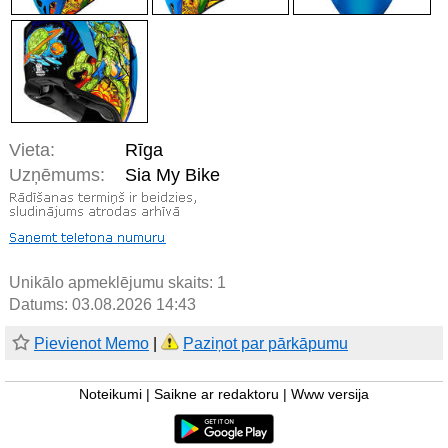
Vieta:
Rīga
Uzņēmums:
Sia My Bike
Unikālo apmeklējumu skaits:
1
Datums: 03.08.2026 14:43
Pievienot Memo
|
Paziņot par pārkāpumu
Noteikumi
|
Saikne ar redaktoru
|
Www versija