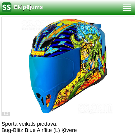
Ekipējums
1/4
Sporta veikals piedāvā:
Bug-Blitz Blue Airflite (L) Ķivere