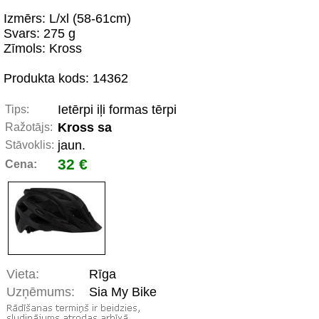
Izmērs: L/xl (58-61cm)
Svars: 275 g
Zīmols: Kross
Produkta kods: 14362
Ietērpi iļi formas tērpi
Tips:
Kross sa
Ražotājs:
jaun.
Stāvoklis:
32 €
Cena:
Vieta:
Rīga
Uzņēmums:
Sia My Bike