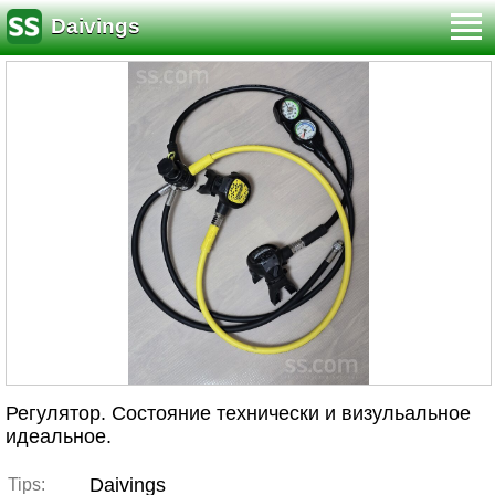
Daivings
Регулятор. Состояние технически и визульальное
идеальное.
Daivings
Tips: