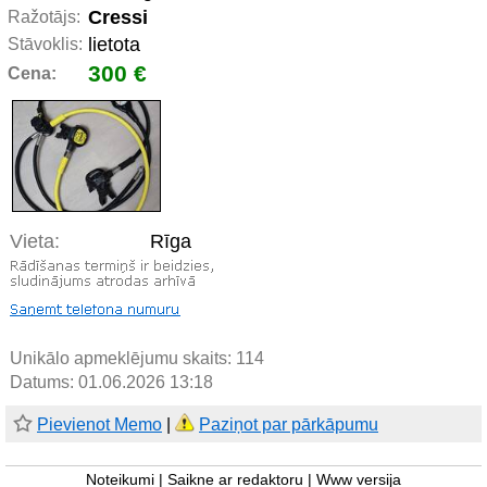
Cressi
Ražotājs:
lietota
Stāvoklis:
300 €
Cena:
Vieta:
Rīga
Unikālo apmeklējumu skaits:
114
Datums: 01.06.2026 13:18
Pievienot Memo
|
Paziņot par pārkāpumu
Noteikumi
|
Saikne ar redaktoru
|
Www versija