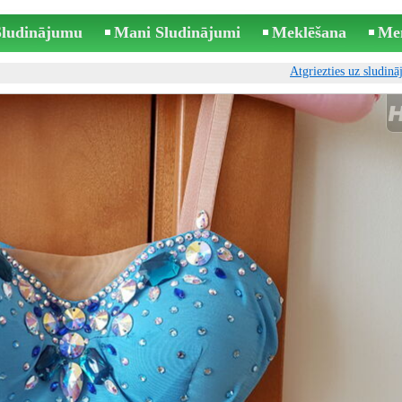
 Sludinājumu
Mani Sludinājumi
Meklēšana
Me
Atgriezties uz sludin