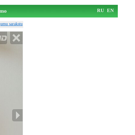
mo
RU
EN
ājumu sarakstu