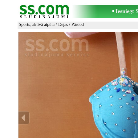
Iesniegt
SLUDINĀJUMI
Sports, aktīvā atpūta
/
Dejas
/ Pārdod