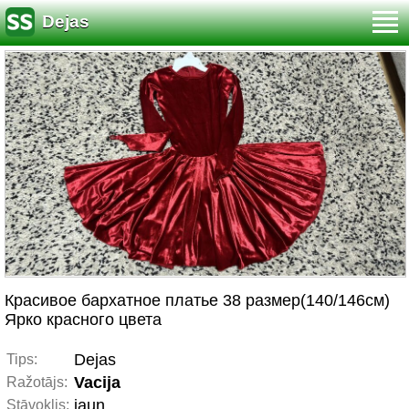
Dejas
Красивое бархатное платье 38 размер(140/146см)
Ярко красного цвета
Dejas
Tips:
Vacija
Ražotājs:
jaun.
Stāvoklis: