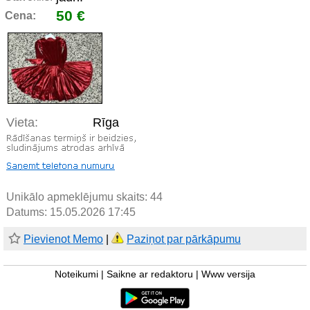
50 €
Cena:
Vieta:
Rīga
Unikālo apmeklējumu skaits:
44
Datums: 15.05.2026 17:45
Pievienot Memo
|
Paziņot par pārkāpumu
Noteikumi
|
Saikne ar redaktoru
|
Www versija