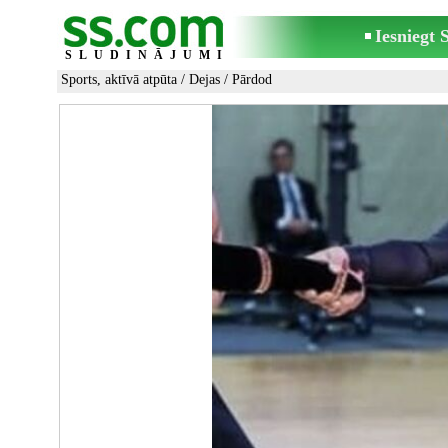
Iesniegt
SLUDINĀJUMI
Sports, aktīvā atpūta
/
Dejas
/ Pārdod