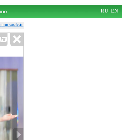
mo
RU
EN
ājumu sarakstu