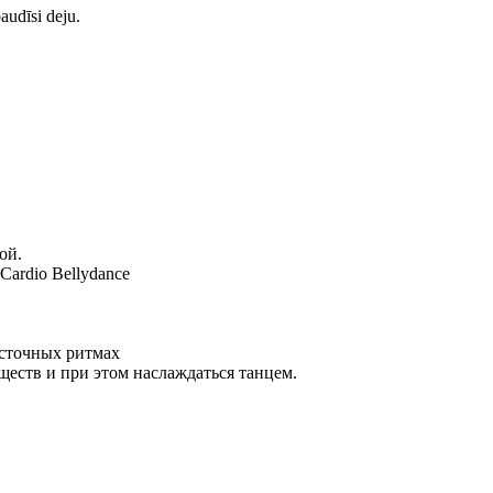
audīsi deju.
ой.
ardio Bellydance
осточных ритмах
ществ и при этом наслаждаться танцем.