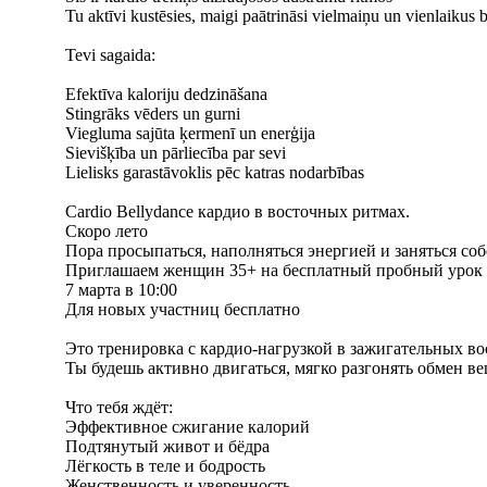
Tu aktīvi kustēsies, maigi paātrināsi vielmaiņu un vienlaikus b
Tevi sagaida:
Efektīva kaloriju dedzināšana
Stingrāks vēders un gurni
Viegluma sajūta ķermenī un enerģija
Sievišķība un pārliecība par sevi
Lielisks garastāvoklis pēc katras nodarbības
Cardio Bellydance кардио в восточных ритмах.
Скоро лето
Пора просыпаться, наполняться энергией и заняться соб
Приглашаем женщин 35+ на бесплатный пробный урок C
7 марта в 10:00
Для новых участниц бесплатно
Это тренировка с кардио-нагрузкой в зажигательных в
Ты будешь активно двигаться, мягко разгонять обмен ве
Что тебя ждёт:
Эффективное сжигание калорий
Подтянутый живот и бёдра
Лёгкость в теле и бодрость
Женственность и уверенность