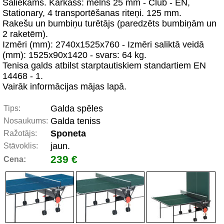
Saliekams. Karkass: melns 25 mm - Club - EN,
Stationary, 4 transportēšanas riteņi. 125 mm.
Rakešu un bumbiņu turētājs (paredzēts bumbiņām un
2 raketēm).
Izmēri (mm): 2740x1525x760 - Izmēri saliktā veidā
(mm): 1525x90x1420 - svars: 64 kg.
Tenisa galds atbilst starptautiskiem standartiem EN
14468 - 1.
Vairāk informācijas mājas lapā.
Galda spēles
Tips:
Galda teniss
Nosaukums:
Sponeta
Ražotājs:
jaun.
Stāvoklis:
239 €
Cena: