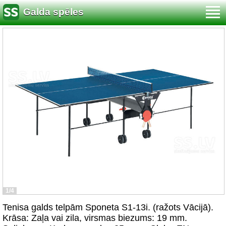
Galda spēles
1/4
Tenisa galds telpām Sponeta S1-13i. (ražots Vācijā).
Krāsa: Zaļa vai zila, virsmas biezums: 19 mm.