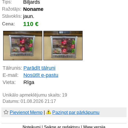
Biljards
Tips:
Noname
Ražotājs:
jaun.
Stāvoklis:
110 €
Cena:
Tālrunis:
Parādīt tālruni
E-mail:
Nosūtīt e-pastu
Vieta:
Rīga
Unikālo apmeklējumu skaits:
19
Datums: 01.08.2026 21:17
Pievienot Memo
|
Paziņot par pārkāpumu
Noteikumi
|
Saikne ar redaktoru
|
Www versija