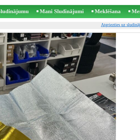
 Sludinājumu
Mani Sludinājumi
Meklēšana
Me
Atgriezties uz sludin