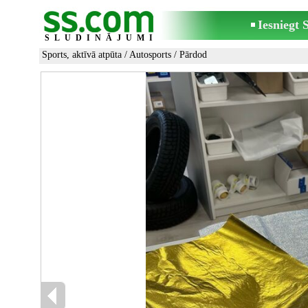
Iesniegt
SLUDINĀJUMI
Sports, aktīvā atpūta
/
Autosports
/ Pārdod