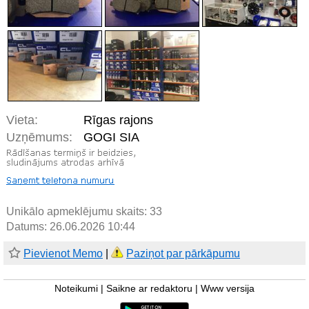
Vieta:
Rīgas rajons
Uzņēmums:
GOGI SIA
Unikālo apmeklējumu skaits:
33
Datums: 26.06.2026 10:44
Pievienot Memo
|
Paziņot par pārkāpumu
Noteikumi
|
Saikne ar redaktoru
|
Www versija