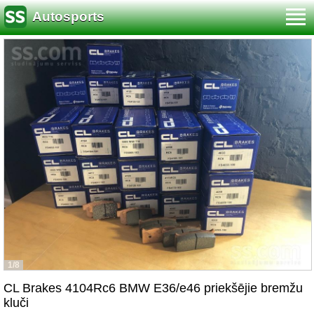
Autosports
1/8
CL Brakes 4104Rc6 BMW E36/e46 priekšējie bremžu
kluči