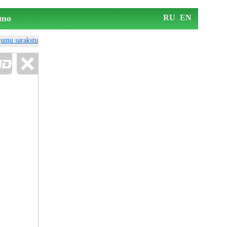
mo
RU
EN
ājumu sarakstu