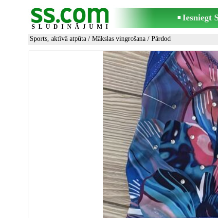
Iesniegt
SLUDINĀJUMI
Sports, aktīvā atpūta
/
Mākslas vingrošana
/ Pārdod