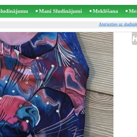
 Sludinājumu
Mani Sludinājumi
Meklēšana
Me
Atgriezties uz sludin