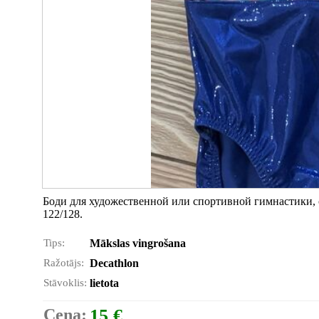
Боди для художественной или спортивной гимнастики, с
122/128.
Tips:
Mākslas vingrošana
Ražotājs:
Decathlon
Stāvoklis:
lietota
Cena:
15 €