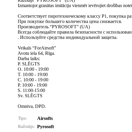
Ražotājs “PYROSOFT” (UA)
Izmantojot granātas imitāciju vienmēr ievērojiet drošības note
Соответствует пиротехническому классу Р1, покупка раз
При покупке большего количества цена снижается.
Производитель “PYROSOFT” (UA)
Всегда соблюдайте правила безопасности с использова
. Используйте средства индивидуальной защиты.
Veikals “ForAirsoft”
Avotu iela 64, Rīga.
Darba laiks:
P. SLĒGTS
O. 10:00 - 19:00
T. 10:00 - 19:00
C. 10:00 - 19:00
P. 10:00 - 19:00
S. 11:00-15:00
Sv. SLĒGTS
Omniva, DPD.
Tips:
Airsofts
Ražotājs:
Pyrosoft