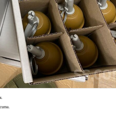
я.
ecuma.