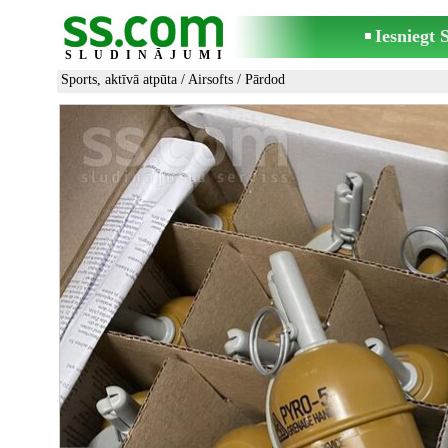
Iesniegt
SLUDINĀJUMI
Sports, aktīvā atpūta
/
Airsofts
/ Pārdod