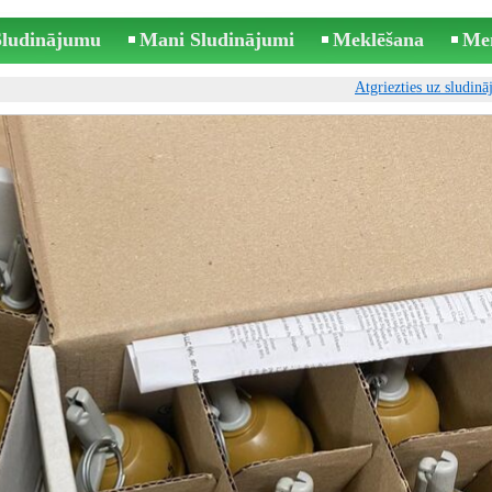
 Sludinājumu
Mani Sludinājumi
Meklēšana
Me
Atgriezties uz sludin