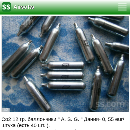
Airsofts
1/2
Co2 12 гр. баллончики " A. S. G. " Дания- 0, 55 eur/
штука (есть 40 шт. ).