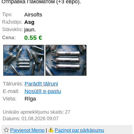
Отправка Пакоматом (+3 евро).
Airsofts
Tips:
Asg
Ražotājs:
jaun.
Stāvoklis:
0.55 €
Cena:
Tālrunis:
Parādīt tālruni
E-mail:
Nosūtīt e-pastu
Vieta:
Rīga
Unikālo apmeklējumu skaits:
27
Datums: 01.08.2026 09:07
Pievienot Memo
|
Paziņot par pārkāpumu