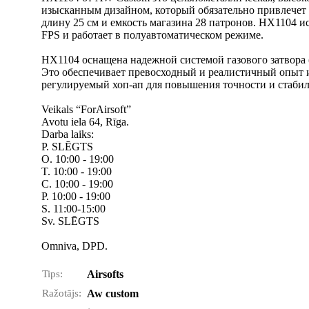
изысканным дизайном, который обязательно привлечет ва
длину 25 см и емкость магазина 28 патронов. HX1104 и
FPS и работает в полуавтоматическом режиме.
HX1104 оснащена надежной системой газового затвора (
Это обеспечивает превосходный и реалистичный опыт ис
регулируемый хоп-ап для повышения точности и стабил
Veikals “ForAirsoft”
Avotu iela 64, Rīga.
Darba laiks:
P. SLĒGTS
O. 10:00 - 19:00
T. 10:00 - 19:00
C. 10:00 - 19:00
P. 10:00 - 19:00
S. 11:00-15:00
Sv. SLĒGTS
Omniva, DPD.
Tips:
Airsofts
Ražotājs:
Aw custom