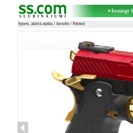
Iesniegt
SLUDINĀJUMI
Sports, aktīvā atpūta
/
Airsofts
/ Pārdod