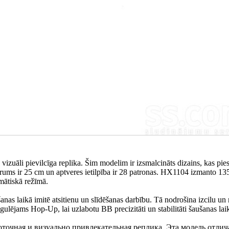
izuāli pievilcīga replika. Šim modelim ir izsmalcināts dizains, kas pies
garums ir 25 cm un aptveres ietilpība ir 28 patronas. HX1104 izmanto 1
mātiskā režīmā.
nas laikā imitē atsitienu un slīdēšanas darbību. Tā nodrošina izcilu un r
r regulējams Hop-Up, lai uzlabotu BB precizitāti un stabilitāti šaušanas lai
точная и визуально привлекательная реплика. Эта модель отлич