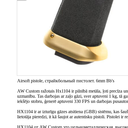
Airsoft pistole, cтрайкбольный пистолет. 6mm Bb's
AW Custom ražotais Hx1104 ir pilnībā metāla, ļoti precīza un v
uzmanību. Tas darbojas ar zaļo gāzi, sver aptuveni 1 kg, tā 
iekšējo stobru, ģenerē aptuveni 330 FPS un darbojas pusauto
HX1104 ir ar izturīgu gāzes atsitiena (GBB) sistēmu, kas šauša
lietotāja pieredzi, it kā šaujot ar autentisku pistoli. Pistolei i
HX1104 от AW Custom это цельнометаллическая, высоко