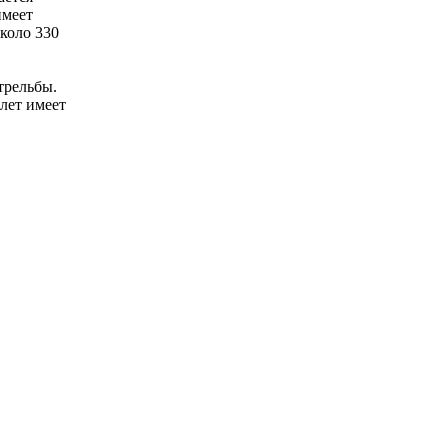
имеет
около 330
трельбы.
лет имеет