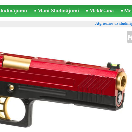
 Sludinājumu
Mani Sludinājumi
Meklēšana
Me
Atgriezties uz sludin