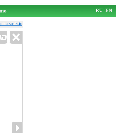
mo
RU
EN
ājumu sarakstu