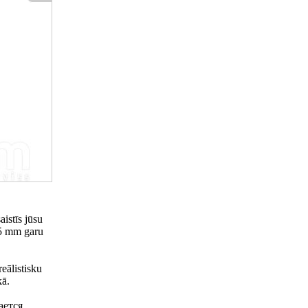
aistīs jūsu
35 mm garu
eālistisku
kā.
ается