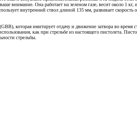
ше внимание. Она работает на зеленом газе, весит около 1 кг, 
спользует внутренний ствол длиной 135 мм, развивает скорость 
GBB), которая имитирует отдачу и движение затвора во время с
пользования, как при стрельбе из настоящего пистолета. Писто
ьности стрельбы.