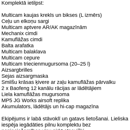
Komplektā ietilpst:
Multicam kaujas krekls un bikses (L izmērs)
Ceļu un elkoņu sargi
Multicam aptvere AR/AK magazīnām
Mechanix cimdi
Kamuflāžas cimdi
Balta arafatka
Multicam balaklava
Multicam cepure
Multicam triecienmugursoma (20–25 l)
Aizsargbrilles
Sejas aizsargmaska
Smilšu krāsas ķivere ar zaļu kamuflāžas pārvalku
2 x Baofeng 12 kanālu rācijas ar lādētājiem
Liela kamuflāžas mugursoma
MP5 JG Works airsoft replika
Akumulators, lādētājs un hi-cap magazīna
Ekipējums ir labā stāvoklī un gatavs lietošanai. Lieliska
iespēja iegādāties pilnu komplektu bez