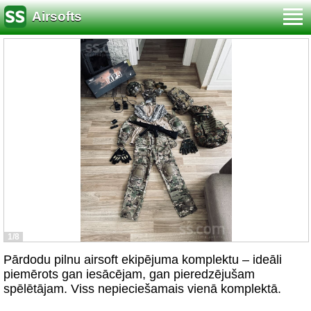
Airsofts
1/8
Pārdodu pilnu airsoft ekipējuma komplektu – ideāli
piemērots gan iesācējam, gan pieredzējušam
spēlētājam. Viss nepieciešamais vienā komplektā.