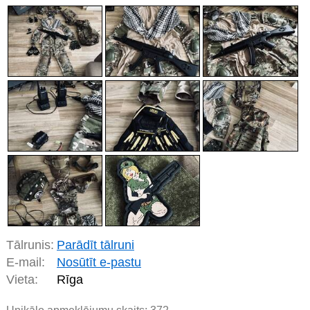
Tālrunis:
Parādīt tālruni
E-mail:
Nosūtīt e-pastu
Vieta:
Rīga