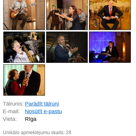
Tālrunis:
Parādīt tālruni
E-mail:
Nosūtīt e-pastu
Vieta:
Rīga
Unikālo apmeklējumu skaits:
28