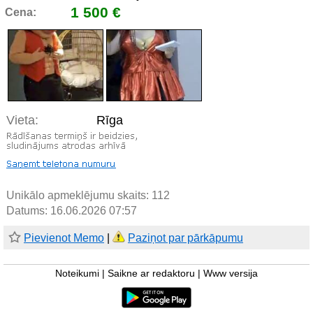
1 500 €
Cena:
Vieta:
Rīga
Unikālo apmeklējumu skaits:
112
Datums: 16.06.2026 07:57
Pievienot Memo
|
Paziņot par pārkāpumu
Noteikumi
|
Saikne ar redaktoru
|
Www versija