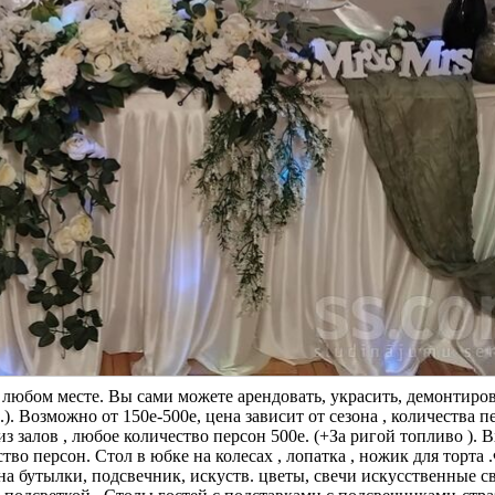
любом месте. Вы сами можете арендовать, украсить, демонтиров
). Возможно от 150е-500е, цена зависит от сезона , количества п
 залов , любое количество персон 500е. (+За ригой топливо ). 
тво персон. Стол в юбке на колесах , лопатка , ножик для торта 
 на бутылки, подсвечник, искуств. цветы, свечи искусственные с