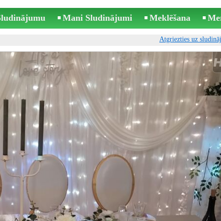
 Sludinājumu
Mani Sludinājumi
Meklēšana
Me
Atgriezties uz sludin