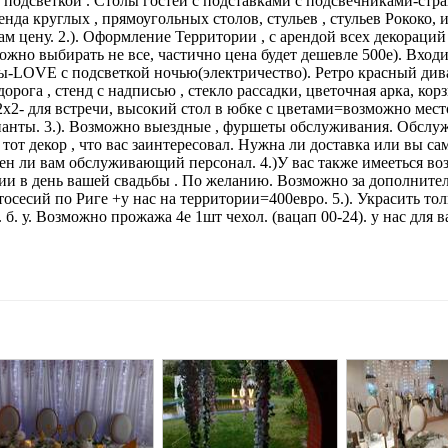
подсветкой . Столы гостей с подставками с подсвечниками-стра
нда круглых , прямоугольных столов, стульев , стульев Рококо, 
 цену. 2.). Оформление Территории , с арендой всех декораций 
ожно выбирать не все, частично цена будет дешевле 500е). Вход
вы-LOVE с подсветкой ночью(электричество). Ретро красный див
рога , стенд с надписью , стекло рассадки, цветочная арка, кор
 2х2- для встречи, высокий стол в юбке с цветами=возможно мест
рианты. 3.). Возможно выездные , фуршеты обслуживания. Обсл
от декор , что вас заинтересовал. Нужна ли доставка или вы са
ужен ли вам обслуживающий персонал. 4.)У вас также имееться в
фии в день вашей свадьбы . По желанию. Возможно за дополнит
тосесий по Риге +у нас на территории=400евро. 5.). Украсить тол
б. у. Возможно прожажа 4е 1шт чехол. (вацап 00-24). у нас для в