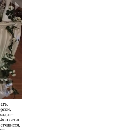
ать,
ерсон,
Входит=
.Фон сатин
ветящиеся,