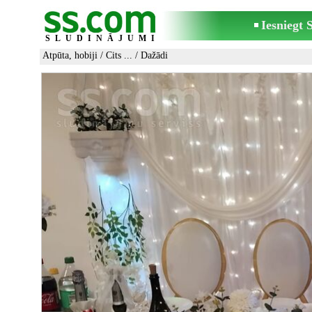
Iesniegt
SLUDINĀJUMI
Atpūta, hobiji
/
Cits ...
/ Dažādi