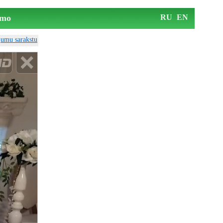
mo
RU
EN
ājumu sarakstu