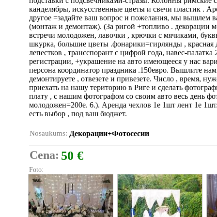
подставки с подсвечниками-стразы. Колонны римские с 
канделябры, искусственные цветы и свечи пластик . Аре
другое =задайте ваш вопрос и пожелания, мы вышлем вам
(монтаж и демонтаж). (За ригой +топливо . декорации м
встречи молодожен, лавочки , крючки с мячиками, бук
шкурка, большие цветы .фонарики=гирлянды , красная до
лепестков , трансспорант с цифрой года, навес-палатка
регистрации, +украшение на авто имеющееся у нас ва
персона координатор праздника .150евро. Вышлите нам т
демонтируете , отвезете и привезете. Число , время, н
приехать на нашу територию в Риге и сделать фотогра
плату , с нашим фотографом со своим авто весь день фо
молодожен=200е. 6.). Аренда чехлов 1е 1шт лент 1е 1шт. 
есть выбор , под ваш бюджет.
Nosaukums:
Декорации+Фотосесии
Cena:
50 €
Foto: