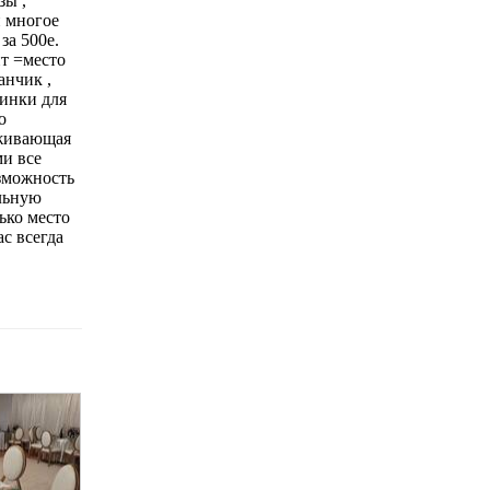
зы ,
и многое
за 500е.
ит =место
анчик ,
зинки для
о
уживающая
ми все
озможность
ельную
ько место
ас всегда